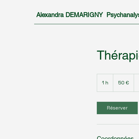
Alexandra DEMARIGNY Psychanaly
Thérapi
50
euros
1 h
1
50 €
Réserver
Coordonnées